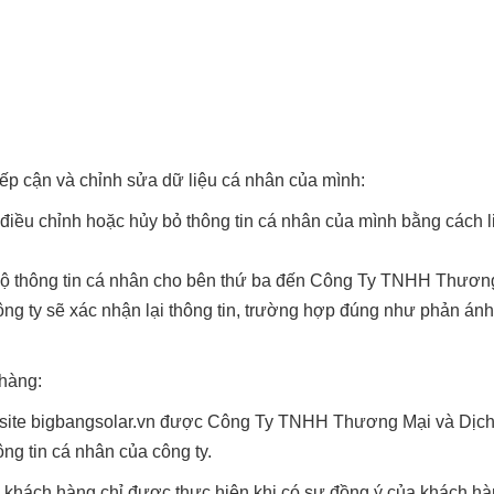
ếp cận và chỉnh sửa dữ liệu cá nhân của mình:
điều chỉnh hoặc hủy bỏ thông tin cá nhân của mình bằng cách l
 lộ thông tin cá nhân cho bên thứ ba đến Công Ty TNHH Thươ
ng ty sẽ xác nhận lại thông tin, trường hợp đúng như phản án
 hàng:
ebsite bigbangsolar.vn được Công Ty TNHH Thương Mại và Dịc
ông tin cá nhân của công ty.
ỗi khách hàng chỉ được thực hiện khi có sự đồng ý của khách h