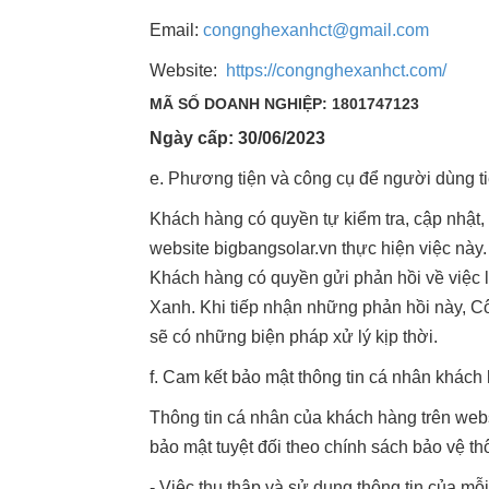
Email:
congnghexanhct@gmail.com
Website:
https://congnghexanhct.com/
MÃ SỐ DOANH NGHIỆP: 1801747123
Ngày cấp: 30/06/2023
e. Phương tiện và công cụ để người dùng ti
Khách hàng có quyền tự kiểm tra, cập nhật, 
website bigbangsolar.vn thực hiện việc này.
Khách hàng có quyền gửi phản hồi về việc
Xanh. Khi tiếp nhận những phản hồi này, Cô
sẽ có những biện pháp xử lý kịp thời.
f. Cam kết bảo mật thông tin cá nhân khách
Thông tin cá nhân của khách hàng trên w
bảo mật tuyệt đối theo chính sách bảo vệ th
- Việc thu thập và sử dụng thông tin của m