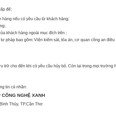
cấp để;
h hàng nếu có yêu cầu từ khách hàng;
ng;
của khách hàng ngoài mục đích trên ;
tư pháp bao gồm: Viện kiểm sát, tòa án, cơ quan công an điều t
 trữ cho đến khi có yêu cầu hủy bỏ. Còn lại trong mọi trường 
ng tin cá nhân:
ÁP CÔNG NGHỆ XANH
. Bình Thủy, TP.Cần Thơ