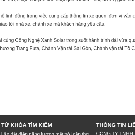
hể linh động trong việc cung cấp thông tin xe quen, đơn vị vận
giao tới nhà xe, chành xe mà khách hàng yêu cầu.
i cùng Công Nghệ Xanh Solar trong suốt hành trình dài vừa qu
 Phương Trang Futa, Chành Vận tải Sài Gòn, Chành vận tải Tô Ch
TỪ KHÓA TÌM KIẾM
THÔNG TIN LI
CÔNG TY TNHH 
Lắp đặt điện năng lượng mặt trời cần thơ,