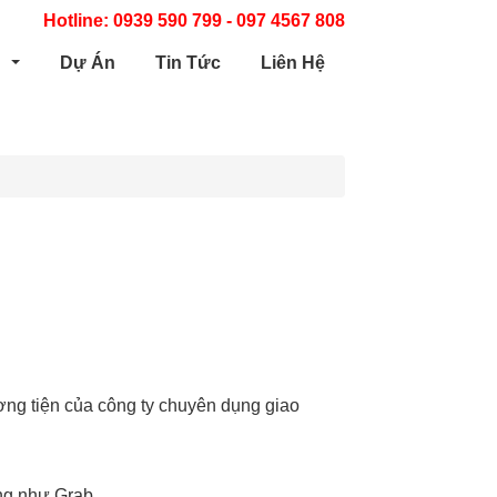
Hotline: 0939 590 799 - 097 4567 808
m
Dự Án
Tin Tức
Liên Hệ
ng tiện của công ty chuyên dụng giao
g như Grab,,,,